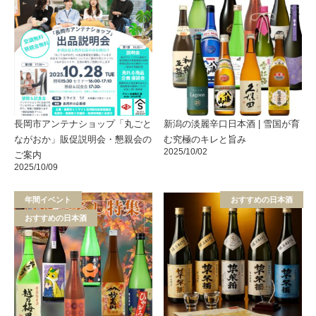
長岡市アンテナショップ「丸ごと
新潟の淡麗辛口日本酒 | 雪国が育
ながおか」販促説明会・懇親会の
む究極のキレと旨み
2025/10/02
ご案内
2025/10/09
年間イベント
おすすめの日本酒
おすすめの日本酒