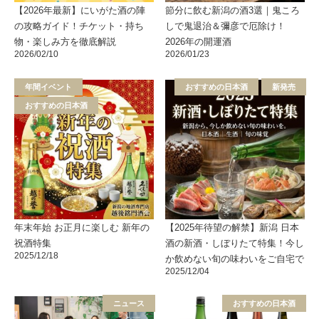
【2026年最新】にいがた酒の陣
節分に飲む新潟の酒3選｜鬼ころ
の攻略ガイド！チケット・持ち
しで鬼退治＆彌彦で厄除け！
物・楽しみ方を徹底解説
2026年の開運酒
2026/02/10
2026/01/23
年間イベント
おすすめの日本酒
新発売
おすすめの日本酒
年末年始 お正月に楽しむ 新年の
【2025年待望の解禁】新潟 日本
祝酒特集
酒の新酒・しぼりたて特集！今し
2025/12/18
か飲めない旬の味わいをご自宅で
2025/12/04
ニュース
おすすめの日本酒