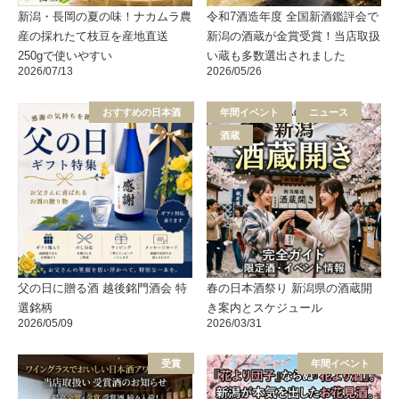
新潟・長岡の夏の味！ナカムラ農
令和7酒造年度 全国新酒鑑評会で
産の採れたて枝豆を産地直送
新潟の酒蔵が金賞受賞！当店取扱
250gで使いやすい
い蔵も多数選出されました
2026/07/13
2026/05/26
おすすめの日本酒
年間イベント
ニュース
酒蔵
父の日に贈る酒 越後銘門酒会 特
春の日本酒祭り 新潟県の酒蔵開
選銘柄
き案内とスケジュール
2026/05/09
2026/03/31
受賞
年間イベント