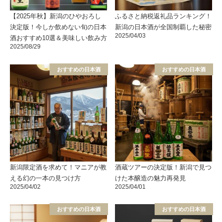
【2025年秋】新潟のひやおろし
ふるさと納税返礼品ランキング！
決定版！今しか飲めない旬の日本
新潟の日本酒が全国制覇した秘密
2025/04/03
酒おすすめ10選＆美味しい飲み方
2025/08/29
おすすめの日本酒
おすすめの日本酒
新潟限定酒を求めて！マニアが教
酒蔵ツアーの決定版！新潟で見つ
える幻の一本の見つけ方
けた本醸造の魅力再発見
2025/04/02
2025/04/01
おすすめの日本酒
おすすめの日本酒