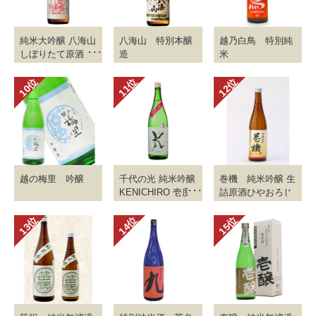
純米大吟醸 八海山
八海山 特別本醸
越乃白鳥 特別純
しぼりたて原酒 越
造
米
後で候
越の梅里 吟醸
千代の光 純米吟醸
巻機 純米吟醸 生
KENICHIRO 壱度
詰原酒ひやおろし
火入