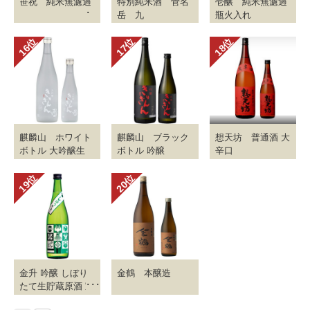
笹祝 純米無濾過
特別純米酒 菅名
壱醸 純米無濾過
岳 九
瓶火入れ
麒麟山 ホワイト
麒麟山 ブラック
想天坊 普通酒 大
ボトル 大吟醸生
ボトル 吟醸
辛口
金升 吟醸 しぼり
金鶴 本醸造
たて生貯蔵原酒 宝
づくし