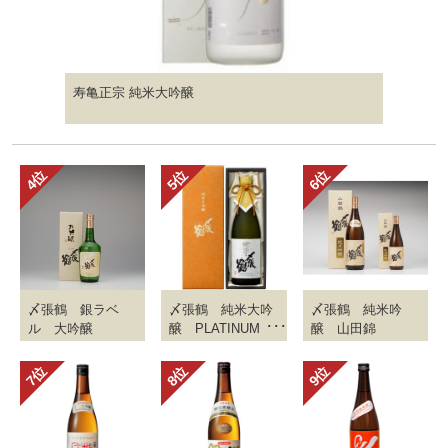
寿亀正宗 純米大吟醸
〆張鶴 銀ラベ
〆張鶴 純米大吟
〆張鶴 純米吟
ル 大吟醸
醸 PLATINUM
醸 山田錦
LABEL 袋取り雫
酒