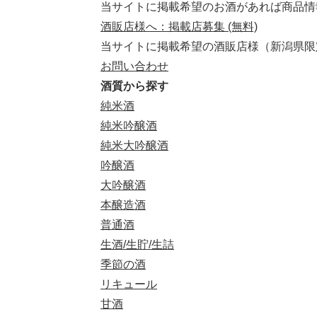
当サイトに掲載希望のお酒があれば商品情
酒販店様へ：掲載店募集 (無料)
当サイトに掲載希望の酒販店様（新潟県限
お問い合わせ
酒質から探す
純米酒
純米吟醸酒
純米大吟醸酒
吟醸酒
大吟醸酒
本醸造酒
普通酒
生酒/生貯/生詰
季節の酒
リキュール
甘酒