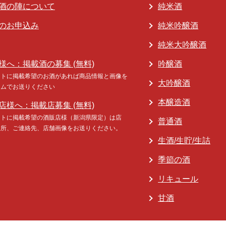
酒の陣について
純米酒
のお申込み
純米吟醸酒
純米大吟醸酒
様へ：掲載酒の募集 (無料)
吟醸酒
イトに掲載希望のお酒があれば商品情報と画像を
大吟醸酒
ームでお送りください
本醸造酒
店様へ：掲載店募集 (無料)
イトに掲載希望の酒販店様（新潟県限定）は店
普通酒
住所、ご連絡先、店舗画像をお送りください。
生酒/生貯/生詰
季節の酒
リキュール
甘酒