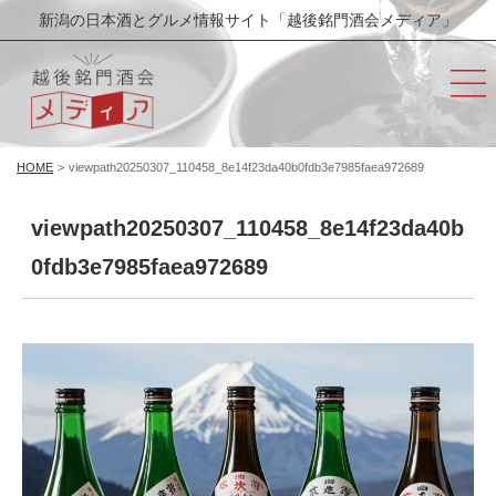
新潟の日本酒とグルメ情報サイト「越後銘門酒会メディア」
HOME
>
viewpath20250307_110458_8e14f23da40b0fdb3e7985faea972689
viewpath20250307_110458_8e14f23da40b
0fdb3e7985faea972689