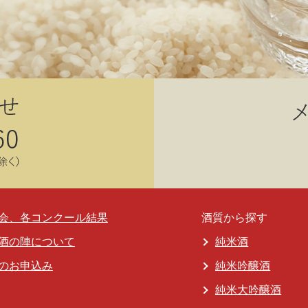
会、各コンクール結果
酒質から探す
酒の陣について
純米酒
のお申込み
純米吟醸酒
純米大吟醸酒