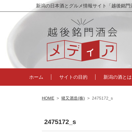
新潟の日本酒とグルメ情報サイト「越後銘門
ホーム
サイトの目的
新潟の酒とは
HOME
>
猪又酒造(株)
>
2475172_s
2475172_s