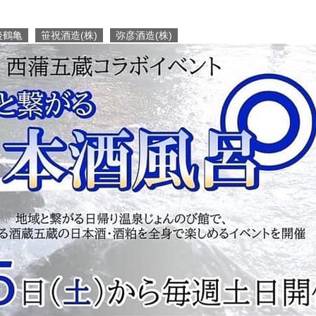
後鶴亀
笹祝酒造(株)
弥彦酒造(株)