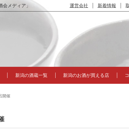
酒会メディア」
運営会社
新着情報
新潟の酒蔵一覧
新潟のお酒が買える店
呂開催
催