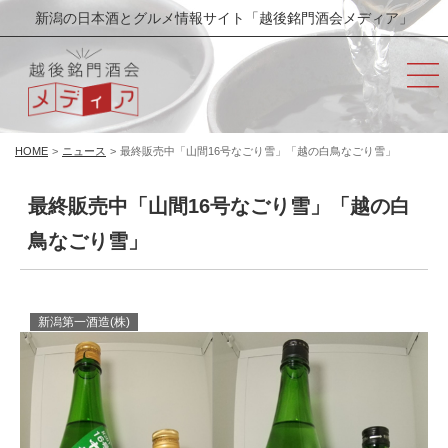
新潟の日本酒とグルメ情報サイト「越後銘門酒会メディア」
HOME
>
ニュース
>
最終販売中「山間16号なごり雪」「越の白鳥なごり雪」
最終販売中「山間16号なごり雪」「越の白
鳥なごり雪」
新潟第一酒造(株)