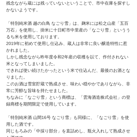
残念ながら蔵には残っていないということで、市中在庫を探すし
かないようです。
「特別純米酒 越の白鳥 なごり雪」は、麹米には松之山産「五百
万石」を使用し、掛米に十日町市中里産の「なごり雪」というう
るち米を使用しております。
2019年に初めて使用し仕込み、蔵人は非常に良い醸造特性に惹
かれました。
しかし残念ながら昨年度令和2年産の収穫を以て、作付されない
米となってしまいました。
できれば使い続けたかったという米で仕込んだ、最後のお酒とな
りました。
このお酒は雪室貯蔵で熟成させ、味わい穏やかでありながら、非
常に芳醇な旨味を持たせました。
ちなみに「なごり雪」という商標は、「雲海酒造株式会社」の登
録商標を期間限定で使用しています。
「特別純米酒 山間16号 なごり雪」も同様に、「なごり雪」を使
用した酒です。
同じもろみの「中採り部分」を直詰めし、瓶火入れして熟成させ