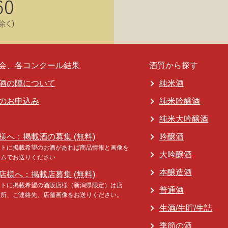
会、各コンクール結果
酒質から探す
酒の陣について
純米酒
のお申込み
純米吟醸酒
純米大吟醸酒
様へ：掲載酒の募集 (無料)
吟醸酒
イトに掲載希望のお酒があれば商品情報と画像を
大吟醸酒
ームでお送りください
本醸造酒
店様へ：掲載店募集 (無料)
イトに掲載希望の酒販店様（新潟県限定）は店
普通酒
住所、ご連絡先、店舗画像をお送りください。
生酒/生貯/生詰
季節の酒