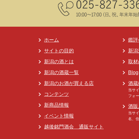
ホーム
鑑評
サイトの目的
新潟
新潟の酒とは
取材
新潟の酒蔵一覧
Blog
新潟のお酒が買える店
酒蔵
当サ
コンテンツ
フォ
新商品情報
酒販
当サ
イベント情報
名、
越後銘門酒会 通販サイト