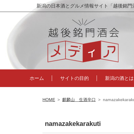
新潟の日本酒とグルメ情報サイト「越後銘門
ホーム
サイトの目的
新潟の酒とは
HOME
>
麒麟山 生酒辛口
>
namazakekaraku
namazakekarakuti