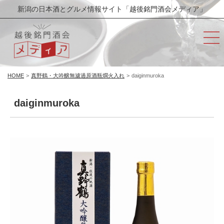
新潟の日本酒とグルメ情報サイト「越後銘門酒会メディア」
HOME
>
真野鶴・大吟醸無濾過原酒瓶燗火入れ
>
daiginmuroka
daiginmuroka