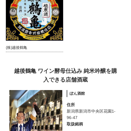
(株)越後鶴亀
越後鶴亀 ワイン酵母仕込み 純米吟醸を購
入できる店舗酒蔵
ぽん酒館
住所
新潟県新潟市中央区花園1-
96-47
取扱銘柄