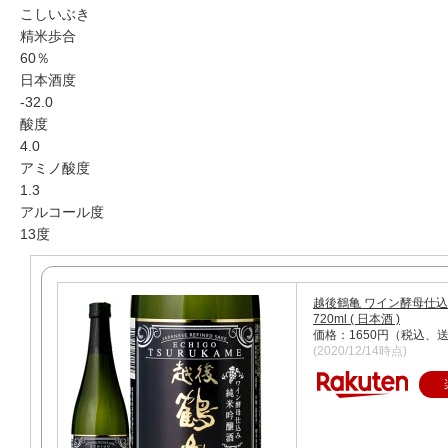
こしいぶき
精米歩合
60％
日本酒度
-32.0
酸度
4.0
アミノ酸度
1.3
アルコール度
13度
越後鶴亀 ワイン酵母仕込
720ml ( 日本酒 )
価格：1650円（税込、送
(2020/12/14時点)