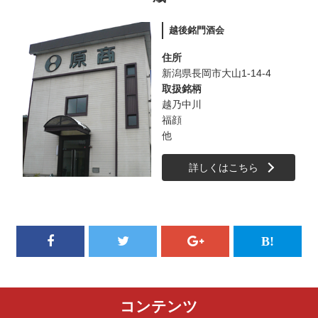
越後銘門酒会
住所
新潟県長岡市大山1-14-4
取扱銘柄
越乃中川
福顔
他
詳しくはこちら
コンテンツ