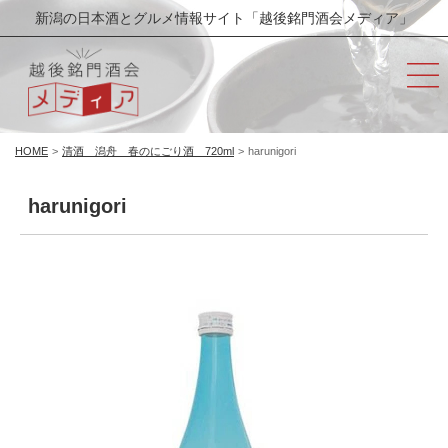
新潟の日本酒とグルメ情報サイト「越後銘門酒会メディア」
HOME
>
清酒 潟舟 春のにごり酒 720ml
>
harunigori
harunigori