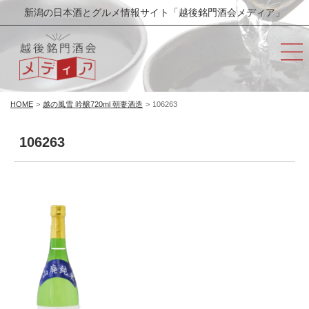
新潟の日本酒とグルメ情報サイト「越後銘門酒会メディア」
HOME
>
越の風雪 吟醸720ml 朝妻酒造
>
106263
106263