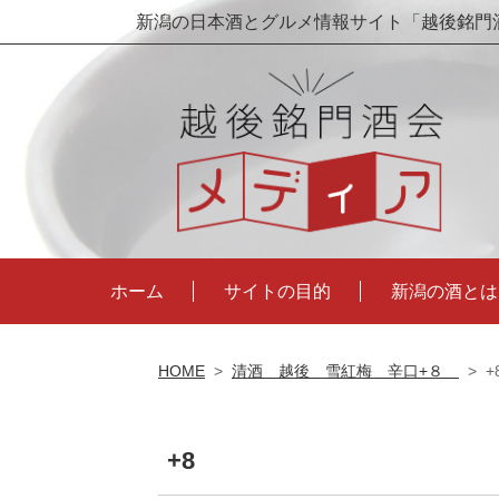
新潟の日本酒とグルメ情報サイト「越後銘門
ホーム
サイトの目的
新潟の酒とは
HOME
>
清酒 越後 雪紅梅 辛口+８
>
+
+8