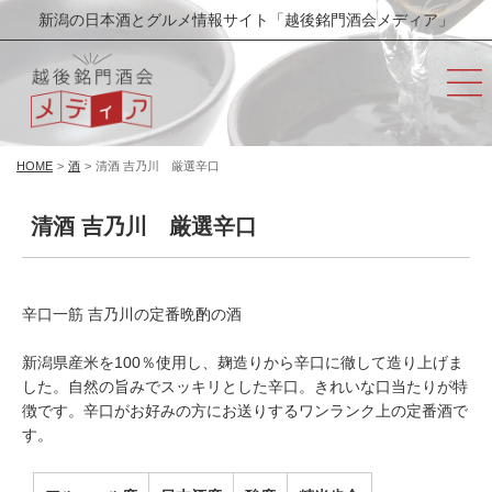
新潟の日本酒とグルメ情報サイト「越後銘門酒会メディア」
HOME
>
酒
>
清酒 吉乃川 厳選辛口
清酒 吉乃川 厳選辛口
辛口一筋 吉乃川の定番晩酌の酒
新潟県産米を100％使用し、麹造りから辛口に徹して造り上げま
した。自然の旨みでスッキリとした辛口。きれいな口当たりが特
徴です。辛口がお好みの方にお送りするワンランク上の定番酒で
す。