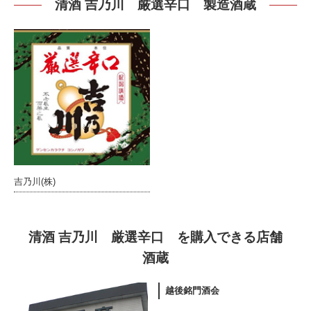
清酒 吉乃川 厳選辛口 製造酒蔵
吉乃川(株)
清酒 吉乃川 厳選辛口 を購入できる店舗
酒蔵
越後銘門酒会