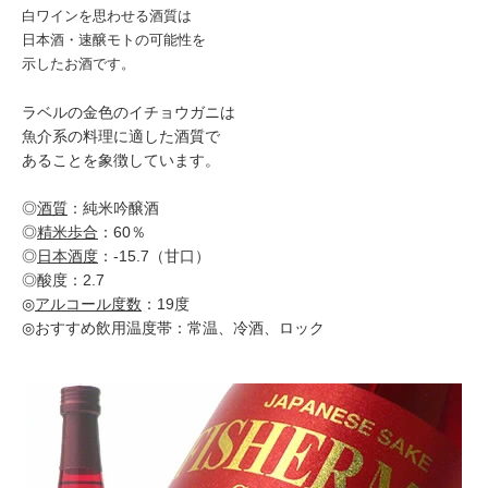
白ワインを思わせる酒質は
日本酒・速醸モトの可能性を
示したお酒です。
ラベルの金色のイチョウガニは
魚介系の料理に適した酒質で
あることを象徴しています。
◎
酒質
：純米吟醸酒
◎
精米歩合
：60％
◎
日本酒度
：-15.7（甘口）
◎酸度：2.7
◎
アルコール度数
：19度
◎おすすめ飲用温度帯：常温、冷酒、ロック