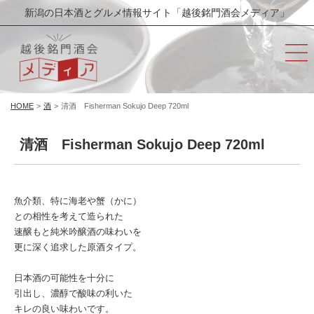
新潟の日本酒とグルメ情報サイト「越後銘門酒会メディア」
HOME
>
酒
>
清酒 Fisherman Sokujo Deep 720ml
清酒 Fisherman Sokujo Deep 720ml
魚介類、特に海老や蟹（かに）
との相性を考えて造られた
速醸もと純米吟醸酒の味わいを
更に深く追求した原酒タイプ。
日本酒の可能性を十分に
引出し、濃醇で酸味の利いた
キレの良い味わいです。