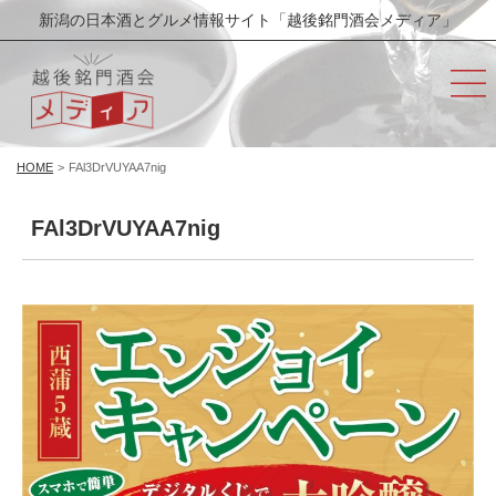
新潟の日本酒とグルメ情報サイト「越後銘門酒会メディア」
HOME
>
FAl3DrVUYAA7nig
FAl3DrVUYAA7nig